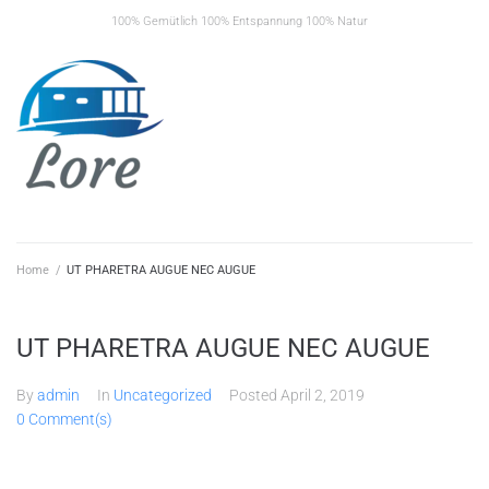
Skip
100% Gemütlich 100% Entspannung 100% Natur
to
content
Home
/
UT PHARETRA AUGUE NEC AUGUE
UT PHARETRA AUGUE NEC AUGUE
By
admin
In
Uncategorized
Posted
April 2, 2019
0 Comment(s)