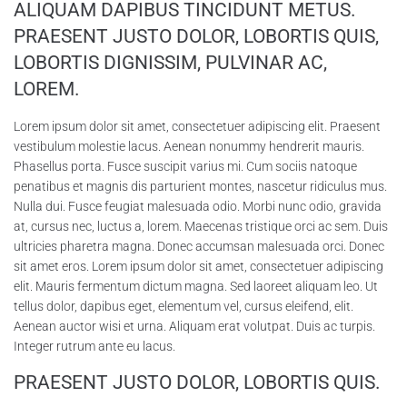
ALIQUAM DAPIBUS TINCIDUNT METUS.
PRAESENT JUSTO DOLOR, LOBORTIS QUIS,
LOBORTIS DIGNISSIM, PULVINAR AC,
LOREM.
Lorem ipsum dolor sit amet, consectetuer adipiscing elit. Praesent
vestibulum molestie lacus. Aenean nonummy hendrerit mauris.
Phasellus porta. Fusce suscipit varius mi. Cum sociis natoque
penatibus et magnis dis parturient montes, nascetur ridiculus mus.
Nulla dui. Fusce feugiat malesuada odio. Morbi nunc odio, gravida
at, cursus nec, luctus a, lorem. Maecenas tristique orci ac sem. Duis
ultricies pharetra magna. Donec accumsan malesuada orci. Donec
sit amet eros. Lorem ipsum dolor sit amet, consectetuer adipiscing
elit. Mauris fermentum dictum magna. Sed laoreet aliquam leo. Ut
tellus dolor, dapibus eget, elementum vel, cursus eleifend, elit.
Aenean auctor wisi et urna. Aliquam erat volutpat. Duis ac turpis.
Integer rutrum ante eu lacus.
PRAESENT JUSTO DOLOR, LOBORTIS QUIS.