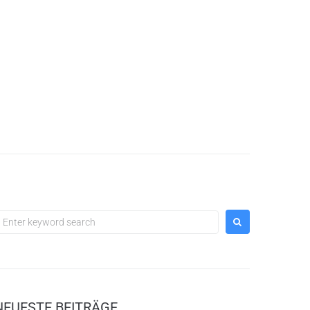
earch
or:
NEUESTE BEITRÄGE