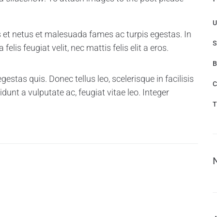
U
s et netus et malesuada fames ac turpis egestas. In
S
elis feugiat velit, nec mattis felis elit a eros.
B
gestas quis. Donec tellus leo, scelerisque in facilisis
C
idunt a vulputate ac, feugiat vitae leo. Integer
T