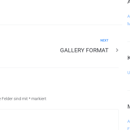
A
M
Next
NEXT
GALLERY FORMAT
U
e Felder sind mit
*
markiert
A
E