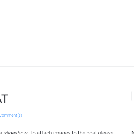
S
AT
f
 Comment(s)
 a
slideshow
. To attach images to the post please